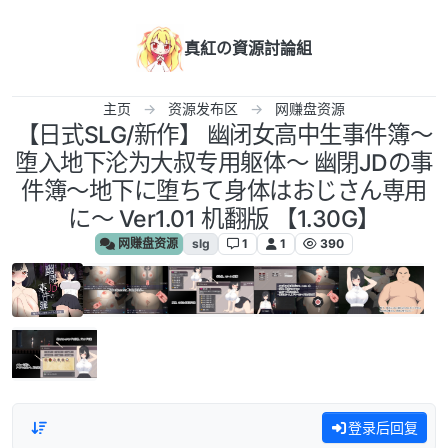
跳转至内容
真紅の資源討論組
主页
资源发布区
网赚盘资源
【日式SLG/新作】 幽闭女高中生事件簿～
堕入地下沦为大叔专用躯体～ 幽閉JDの事
件簿～地下に堕ちて身体はおじさん専用
に～ Ver1.01 机翻版 【1.30G】
网赚盘资源
slg
1
1
390
登录后回复