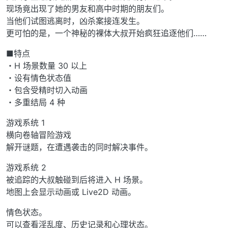
现场竟出现了她的男友和高中时期的朋友们。
当他们试图逃离时，凶杀案接连发生。
更可怕的是，一个神秘的裸体大叔开始疯狂追逐他们……
■特点
・H 场景数量 30 以上
・设有情色状态值
・包含受精时切入动画
・多重结局 4 种
游戏系统 1
横向卷轴冒险游戏
解开谜题，在遭遇袭击的同时解决事件。
游戏系统 2
被追踪的大叔触碰到后将进入 H 场景。
地图上会显示动画或 Live2D 动画。
情色状态。
可以查看淫乱度、历史记录和心理状态。