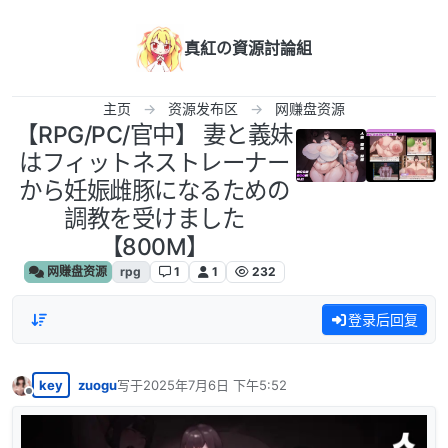
跳转至内容
真紅の資源討論組
主页
资源发布区
网赚盘资源
【RPG/PC/官中】 妻と義妹
はフィットネストレーナー
から妊娠雌豚になるための
調教を受けました
【800M】
网赚盘资源
rpg
1
1
232
登录后回复
key
zuogu
写于
2025年7月6日 下午5:52
最后由 编辑
离线