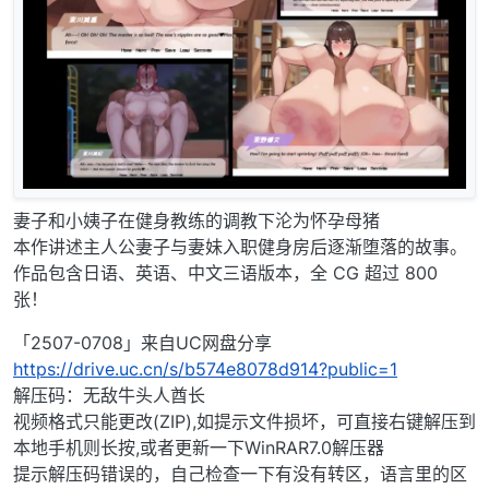
妻子和小姨子在健身教练的调教下沦为怀孕母猪
本作讲述主人公妻子与妻妹入职健身房后逐渐堕落的故事。
作品包含日语、英语、中文三语版本，全 CG 超过 800
张！
「2507-0708」来自UC网盘分享
https://drive.uc.cn/s/b574e8078d914?public=1
解压码：无敌牛头人酋长
视频格式只能更改(ZIP),如提示文件损坏，可直接右键解压到
本地手机则长按,或者更新一下WinRAR7.0解压器
提示解压码错误的，自己检查一下有没有转区，语言里的区