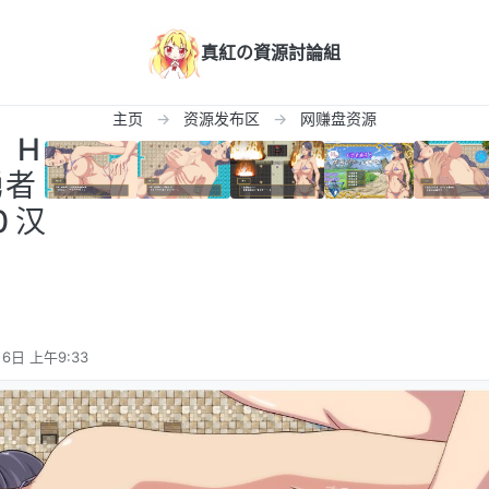
真紅の資源討論組
主页
资源发布区
网赚盘资源
 H
勇者
0 汉
】
6日 上午9:33