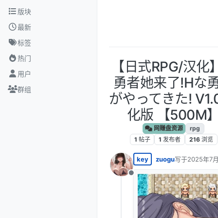
跳转至内容
版块
最新
标签
热门
【日式RPG/汉化】
用户
勇者她来了!Hな
群组
がやってきた! V1.
化版 【500M
网赚盘资源
rpg
1
帖子
1
发布者
216
浏览
key
zuogu
写于
2025年7月
最后由 编辑
离线