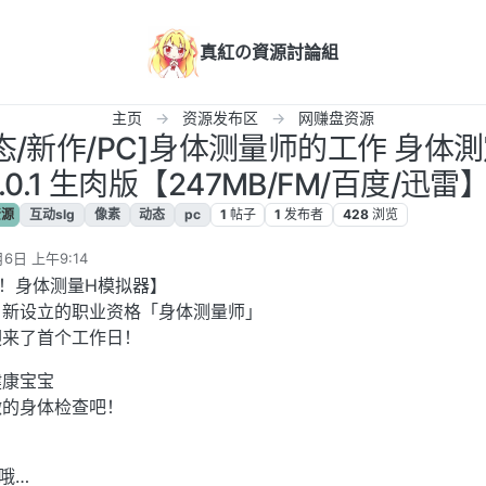
真紅の資源討論組
主页
资源发布区
网赚盘资源
动态/新作/PC]身体测量师的工作 身体
.0.1 生肉版【247MB/FM/百度/迅雷
资源
互动slg
像素
动态
pc
1
帖子
1
发布者
428
浏览
月6日 上午9:14
"！身体测量H模拟器】
，新设立的职业资格「身体测量师」
迎来了首个工作日！
健康宝宝
微的身体检查吧！
哦…