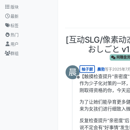
跳转至内容
版块
最新
标签
热门
[互动SLG/像素
用户
おしごと v1
群组
网赚盘
柚子厨
晨勃
写于
2025年7
晨
最后由 编辑
【触摸检查提升"亲密度
离线
作为少子化对策的一环
刚取得资格的你，今天
为了让她们能孕育更多
来为女孩们进行细致入
反复检查提升"亲密度"后
说不定会有"好事情"发生