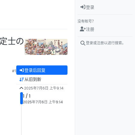
登录
没有帐号？
注册
測定士の
登录或注册以进行搜索。
】
登录后回复
#1
从旧到新
2025年7月6日 上午9:14
1 / 1
2025年7月6日 上午9:14