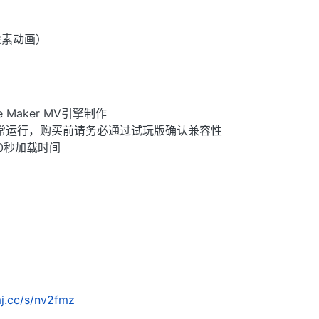
像素动画）
e Maker MV引擎制作
常运行，购买前请务必通过试玩版确认兼容性
0秒加载时间
mj.cc/s/nv2fmz