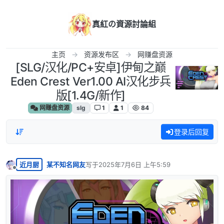
跳转至内容
真紅の資源討論組
主页
资源发布区
网赚盘资源
[SLG/汉化/PC+安卓]伊甸之巅
Eden Crest Ver1.00 AI汉化步兵
版[1.4G/新作]
网赚盘资源
slg
1
1
84
登录后回复
近月厨
某不知名网友
写于
2025年7月6日 上午5:59
最后由 编辑
离线