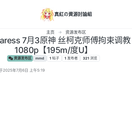
真紅の資源討論組
主页
资源发布区
aress 7月3原神 丝柯克师傅拘束调教
1080p【195m/度U】
资源发布区
mmd
1
帖子
1
发布者
321
浏览
于
2025年7月6日 上午5:19
后由 编辑