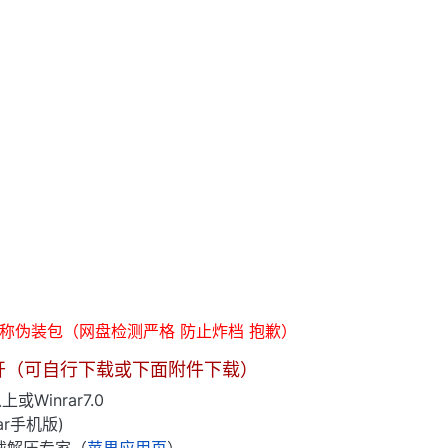
俗称伪装包（网盘检测严格 防止炸档 抱歉）
开（可自行下载或下面附件下载）
上或Winrar7.0
rar手机版)