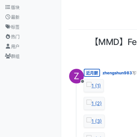
跳转至内容
版块
最新
标签
热门
【MMD】Fe
用户
群组
近月厨
zhengshun983
写
Z
最
离线