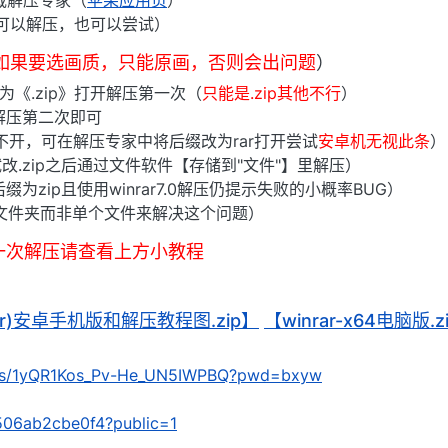
下载解压专家（
苹果应用页
）
可以解压，也可以尝试）
4如果要选画质，只能原画，否则会出问题
）
》为《.zip》打开解压第一次（
只能是.zip其他不行
）
解压第二次即可
打不开，可在解压专家中将后缀改为rar打开尝试
安卓机无视此条
）
改.zip之后通过文件软件【存储到"文件"】里解压）
为zip且使用winrar7.0解压仍提示失败的小概率BUG）
文件夹而非单个文件来解决这个问题）
一次解压请查看上方小教程
(rar)安卓手机版和解压教程图.zip】
【winrar-x64电脑版.z
om/s/1yQR1Kos_Pv-He_UN5IWPBQ?pwd=bxyw
/5506ab2cbe0f4?public=1