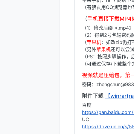
苹果手机：rar / 商店
（有狼友用QQ浏览器也
（
手机直接下载MP
（1）修改后缀《.mp4
（2）得到2号包输密码
（
苹果机
：如改zip仍
（另外
苹果机
还可以尝试
（PS：按照步骤操作，后缀
（可通过保存/下载整个
视频就是压缩包，第
密码：zhengshun@983
附件下载
【winrar
百度
https://pan.baidu.c
UC
https://drive.uc.cn/s