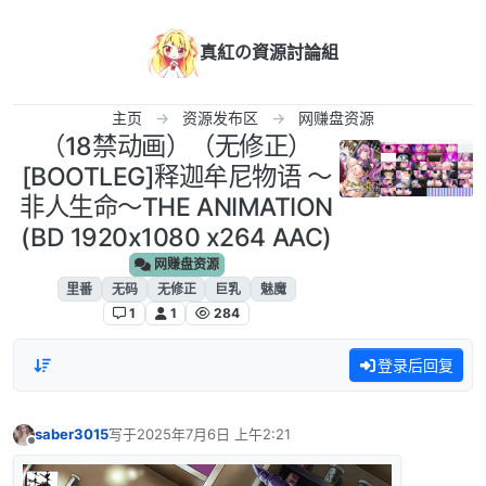
跳转至内容
真紅の資源討論組
主页
资源发布区
网赚盘资源
（18禁动画）（无修正）
[BOOTLEG]释迦牟尼物语 ～
非人生命～THE ANIMATION
(BD 1920x1080 x264 AAC)
网赚盘资源
里番
无码
无修正
巨乳
魅魔
1
1
284
登录后回复
saber3015
写于
2025年7月6日 上午2:21
最后由 编辑
离线