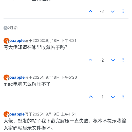
-2
2月 后
oaapple
写于
2025年9月18日 下午4:21
O
最后由 编辑
离线
有大佬知道在哪里收藏帖子吗？
-2
oaapple
写于
2025年9月18日 下午5:26
O
最后由 编辑
离线
mac电脑怎么解压不了
-1
oaapple
写于
2025年9月19日 上午1:51
O
最后由 编辑
离线
大佬，您发的帖子我下载完解压一直失败，根本不提示我输
入密码就显示文件损坏。