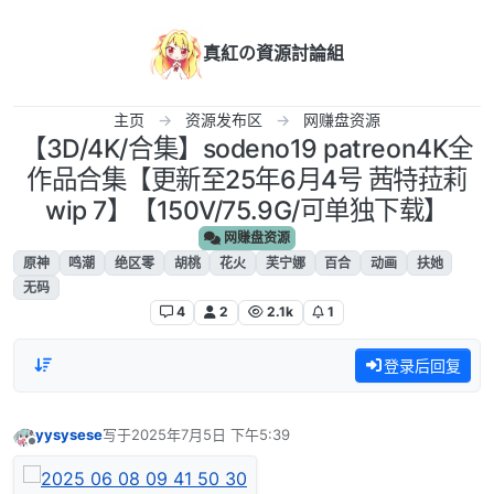
跳转至内容
真紅の資源討論組
主页
资源发布区
网赚盘资源
【3D/4K/合集】sodeno19 patreon4K全
作品合集【更新至25年6月4号 茜特菈莉
wip 7】【150V/75.9G/可单独下载】
网赚盘资源
原神
鸣潮
绝区零
胡桃
花火
芙宁娜
百合
动画
扶她
无码
4
2
2.1k
1
登录后回复
yysysese
写于
2025年7月5日 下午5:39
最后由 编辑
离线