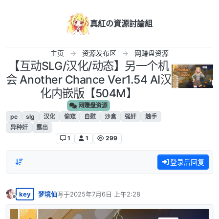
跳转至内容
真紅の資源討論組
主页
资源发布区
网赚盘资源
【互动SLG/汉化/动态】另一个机
会 Another Chance Ver1.54 AI汉
化内嵌版【504M】
网赚盘资源
pc
slg
汉化
偷窥
自慰
沙盒
强奸
触手
异种奸
露出
1
1
299
登录后回复
key
梦境仙
写于
2025年7月6日 上午2:28
最后由 编辑
离线