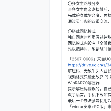
〇多女主路线分支
与各女主角亲密接触后
先体验身体契合度，再
通过灵与肉的双重交流
〇搭载回忆模式
独自回家时可重温过往
回忆模式内设有「全解
难以把持时，敬请随时
「2507-0606」来自
https://drive.uc.cn/s
解压码：无敌牛头人酋
视频格式只能更改(ZIP
WinRAR7.0解压器
提示解压码错误的，自己
改了语言，手机下载如
最后一个办法就是使用7z
「winrar安卓+PC版