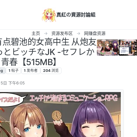
真紅の資源討論組
主页
资源发布区
网赚盘资源
有点碧池的女高中生 从炮友
とビッチなJK -セフレか
青春【515MB】
pg
1
帖子
1
发布者
204
浏览
5日 下午6:05