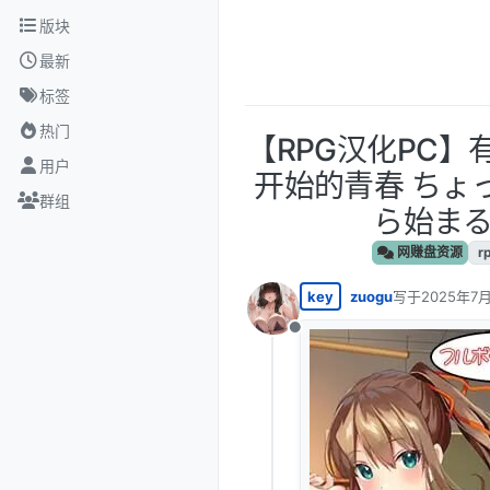
跳转至内容
版块
最新
标签
热门
【RPG汉化PC】
用户
开始的青春 ちょっ
群组
ら始まる
网赚盘资源
r
key
zuogu
写于
2025年7月
最后由 编辑
离线