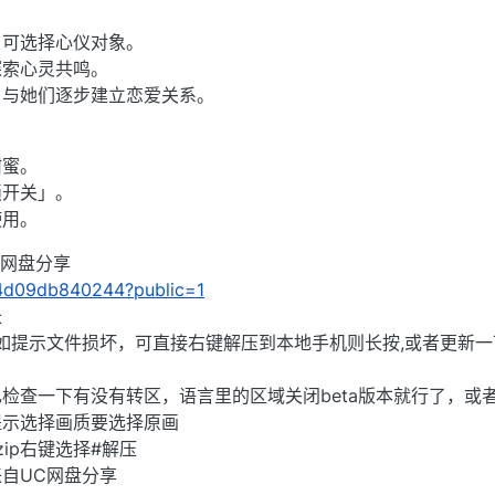
，可选择心仪对象。
探索心灵共鸣。
，与她们逐步建立恋爱关系。
甜蜜。
锁开关」。
使用。
UC网盘分享
/34d09db840244?public=1
长
),如提示文件损坏，可直接右键解压到本地手机则长按,或者更新一
检查一下有没有转区，语言里的区域关闭beta版本就行了，或
提示选择画质要选择原画
ip右键选择#解压
」来自UC网盘分享