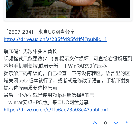
「2507-2841」来自UC网盘分享
https://drive.uc.cn/s/285ffd95fd1f4?public=1
解压码：无敌牛头人酋长
视频格式只能更改(ZIP),如提示文件损坏，可直接右键解压到
本地手机则长按,或者更新一下WinRAR7.0解压器
提示解压码错误的，自己检查一下有没有转区，语言里的区
域关闭beta版本就行了，或者就是修改了语言，手机下载如
提示选择画质要选择原画
最后一个办法就是使用7zip右键选择#解压
「winrar安卓+PC版」来自UC网盘分享
https://drive.uc.cn/s/1fc6ae78a03c4?public=1
0