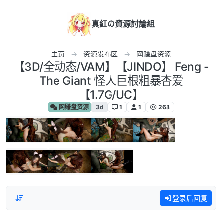
跳转至内容
真紅の資源討論組
主页
资源发布区
网赚盘资源
【3D/全动态/VAM】【JINDO】 Feng -
The Giant 怪人巨根粗暴杏爱
【1.7G/UC】
网赚盘资源
3d
1
1
268
登录后回复