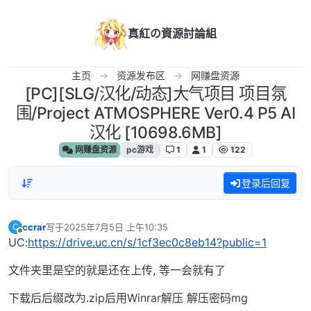
跳转至内容
真紅の資源討論組
主页
资源发布区
网赚盘资源
[PC][SLG/汉化/动态]大气项目 项目氛
围/Project ATMOSPHERE Ver0.4 P5 AI
汉化 [10698.6MB]
网赚盘资源
pc游戏
1
1
122
登录后回复
ccrar
写于
2025年7月5日 上午10:35
C
最后由 编辑
离线
UC:
https://drive.uc.cn/s/1cf3ec0c8eb14?public=1
文件夹里是空的就是还在上传, 等一会就有了
下载后后缀改为.zip后用Winrar解压 解压密码mg