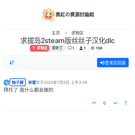
跳转至内容
真紅の資源討論組
主页
求物区
求拔岛2steam版丝丝子汉化dlc
求物区
求补丁
1
1
156
登录后回复
柚子厨
米堤
写于
2025年7月5日 上午3:29
米
最后由 编辑
离线
拜托了 我什么都会做的
0