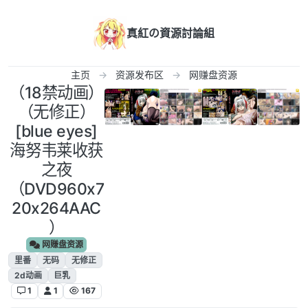
跳转至内容
真紅の資源討論組
主页
资源发布区
网赚盘资源
（18禁动画）
（无修正）
[blue eyes]
海努韦莱收获
之夜
（DVD960x7
20x264AAC
）
网赚盘资源
里番
无码
无修正
2d动画
巨乳
1
1
167