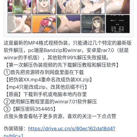
这是最新的MP4格式视频伪装，只能通过几个特定的最新版
软件解压，pc端是Bandzip和winrar。安卓是rar7.0（就是
winrar的手机版），其他软件99%解压失败报错。
【第一次解压伪装视频的先下载解压教程和解压软件】
①首先把资源转存到网盘里面在下载
【把伪装XX.mp4重命名改成伪装XX.zip】
【mp4只能改成zip，改其他后缀不行】
【原画】下载到手机或电脑本地内存里
②使用解压教程里面的winrar7.01软件解压
③【解压密码354465】
点我头像查看帖子更多资源，喜欢的关注一下点点赞
伪装链接：
https://drive.uc.cn/s/80ec162da18d4?
public=1