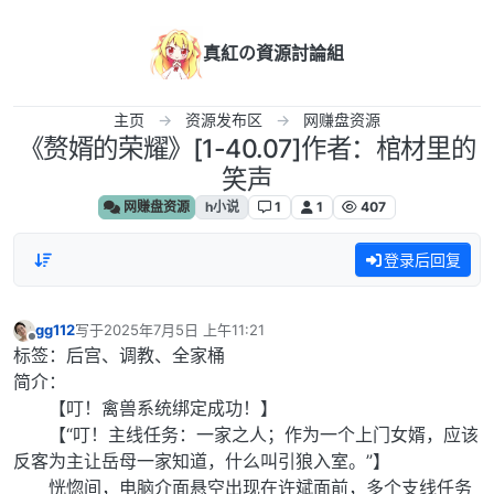
跳转至内容
真紅の資源討論組
主页
资源发布区
网赚盘资源
《赘婿的荣耀》[1-40.07]作者：棺材里的
笑声
网赚盘资源
h小说
1
1
407
登录后回复
gg112
写于
2025年7月5日 上午11:21
最后由 编辑
离线
标签：后宫、调教、全家桶
简介：
【叮！禽兽系统绑定成功！】
【“叮！主线任务：一家之人；作为一个上门女婿，应该
反客为主让岳母一家知道，什么叫引狼入室。”】
恍惚间，电脑介面悬空出现在许斌面前，多个支线任务