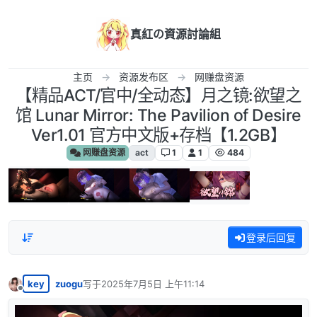
跳转至内容
真紅の資源討論組
主页
资源发布区
网赚盘资源
【精品ACT/官中/全动态】月之镜:欲望之
馆 Lunar Mirror: The Pavilion of Desire
Ver1.01 官方中文版+存档【1.2GB】
网赚盘资源
act
1
1
484
登录后回复
key
zuogu
写于
2025年7月5日 上午11:14
最后由 编辑
离线