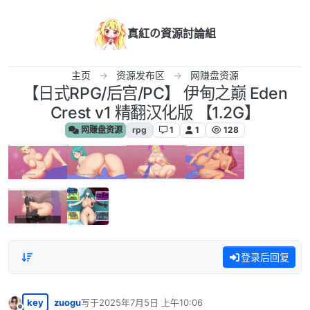
跳转至内容
真紅の資源討論組
主页
资源发布区
网赚盘资源
【日式RPG/后宫/PC】 伊甸之巅 Eden
Crest v1 精翻汉化版 【1.2G】
网赚盘资源
rpg
1
1
128
登录后回复
key
zuogu
写于
2025年7月5日 上午10:06
最后由 编辑