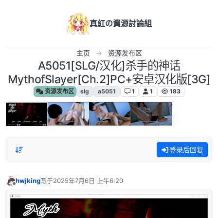
跳转至内容
真紅の資源討論組
主页
资源发布区
A5051[SLG/汉化]杀手的神话
MythofSlayer[Ch.2]PC+安卓汉化版[3G]
资源发布区
slg
a5051
1
1
183
登录后回复
hwjking
写于
2025年7月6日 上午6:20
最后由 编辑
离线