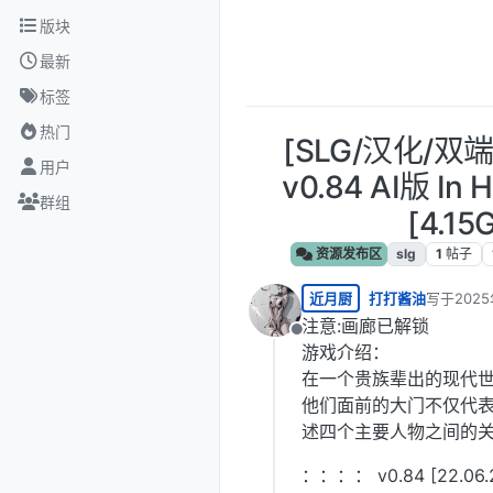
跳转至内容
版块
最新
标签
热门
[SLG/汉化/双
用户
v0.84 AI版 In H
群组
[4.15
资源发布区
slg
1
帖子
近月厨
打打酱油
写于
202
最后由 编
注意:画廊已解锁
离线
游戏介绍：
在一个贵族辈出的现代
他们面前的大门不仅代
述四个主要人物之间的关
：：：： v0.84 [22.06