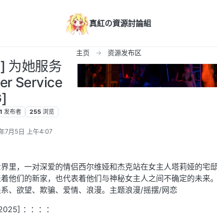
真紅の資源討論組
主页
资源发布区
端] 为她服务
er Service
G]
1
发布者
255
浏览
5年7月5日 上午4:07
辑
世界里，一对深爱的情侣西尔维娅和杰克站在女主人塔莉娅的宅
表着他们的新家，也代表着他们与神秘女主人之间不确定的未来
系、欲望、欺骗、爱情、浪漫。主题浪漫/摇摆/网恋
.2025] ：：：：