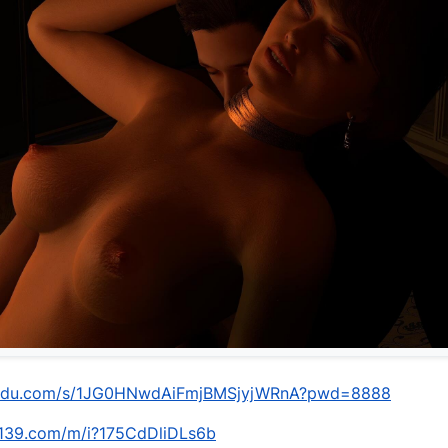
baidu.com/s/1JG0HNwdAiFmjBMSjyjWRnA?pwd=8888
n.139.com/m/i?175CdDliDLs6b