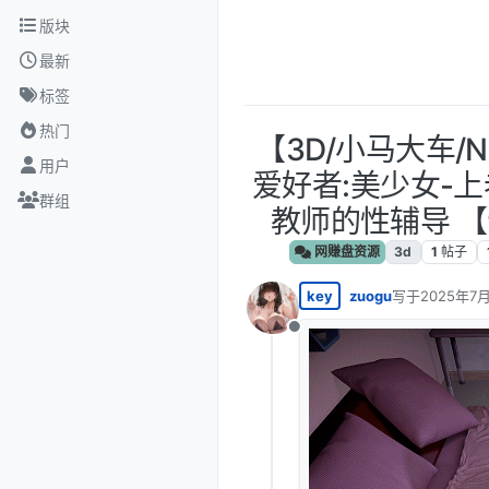
跳转至内容
版块
最新
标签
热门
【3D/小马大车/
用户
爱好者:美少女-上
群组
教师的性辅导 【9
网赚盘资源
3d
1
帖子
key
zuogu
写于
2025年7月
最后由 编辑
离线