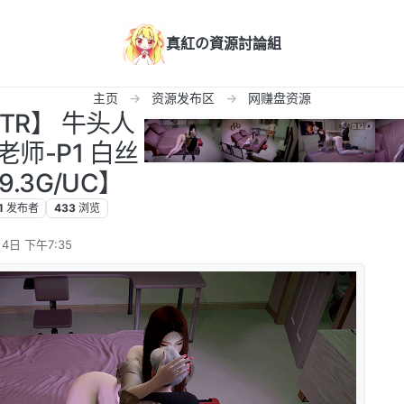
真紅の資源討論組
主页
资源发布区
网赚盘资源
NTR】 牛头人
老师-P1 白丝
.3G/UC】
1
发布者
433
浏览
4日 下午7:35