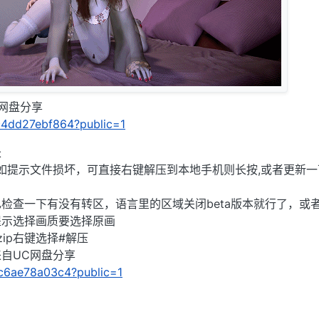
C网盘分享
/ec4dd27ebf864?public=1
长
),如提示文件损坏，可直接右键解压到本地手机则长按,或者更新一
检查一下有没有转区，语言里的区域关闭beta版本就行了，或
提示选择画质要选择原画
ip右键选择#解压
」来自UC网盘分享
1fc6ae78a03c4?public=1