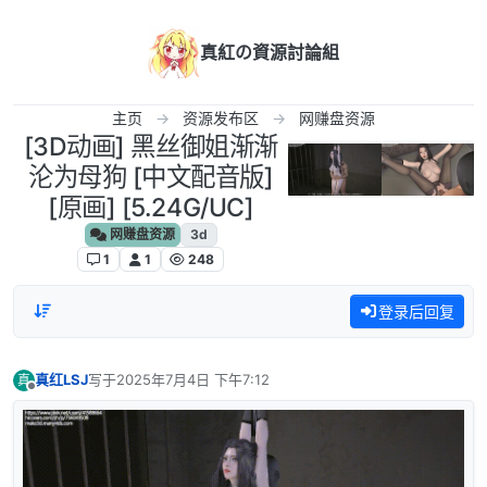
跳转至内容
真紅の資源討論組
主页
资源发布区
网赚盘资源
[3D动画] 黑丝御姐渐渐
沦为母狗 [中文配音版]
[原画] [5.24G/UC]
网赚盘资源
3d
1
1
248
登录后回复
真红LSJ
写于
2025年7月4日 下午7:12
真
最后由 编辑
离线