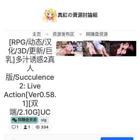
跳转至内容
真紅の資源討論組
主页
资源发布区
网赚盘资源
[RPG/动态/汉
化/3D/更新/巨
乳]多汁诱惑2真
人
版/Succulence
2: Live
Action[Ver0.58.
1][双
端/2.10G]UC
网赚盘资源
slg
1
1
334