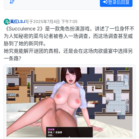
登录后回复
真红LSJ
写于
2025年7月4日 下午7:05
真
最后由 编辑
离线
《Succulence 2》是一款角色扮演游戏，讲述了一位身怀不
为人知秘密的菜鸟记者被卷入一场调查，而这场调查甚至威
胁到了她的新同伴。
她究竟能解开谜团的真相，还是会在这场肉欲盛宴中选择另
一条路？