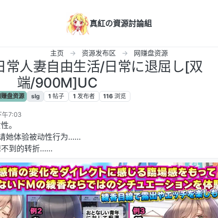
真紅の資源討論組
主页
资源发布区
网赚盘资源
化]日常人妻自由生活/日常に退屈し[双
端/900M]UC
赚盘资源
slg
1
帖子
1
发布者
116
浏览
午7:03
女性。
请她体验被动性行为……
不到的转折……