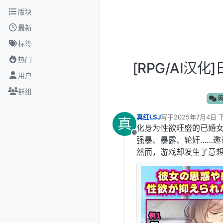
跳转至内容
版块
最新
标签
热门
[RPG/AI汉
用户
群组
网
真红LSJ
写于
2025年7月4日 下
真
最后由 编辑
化身为性欲旺盛的已婚
离线
强暴、暴露、轮奸……邀
然而，游戏却发生了意想