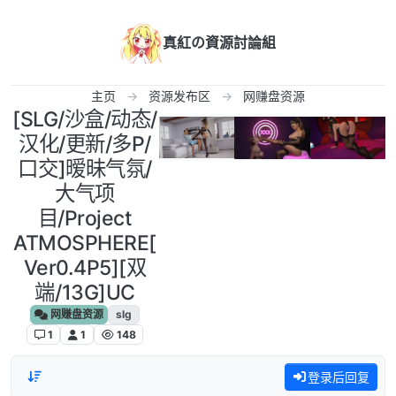
跳转至内容
真紅の資源討論組
主页
资源发布区
网赚盘资源
[SLG/沙盒/动态/
汉化/更新/多P/
口交]暧昧气氛/
大气项
目/Project
ATMOSPHERE[
Ver0.4P5][双
端/13G]UC
网赚盘资源
slg
1
1
148
登录后回复