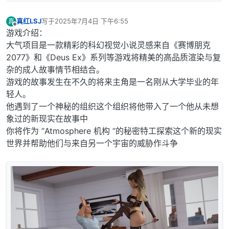
真红LSJ
写于
2025年7月4日 下午6:55
真
最后由 编辑
离线
游戏介绍：
大气项目是一款精彩的科幻视觉小说灵感来自《赛博朋克
2077》和《Deus Ex》系列等游戏将精美的高品质渲染与复
杂的成人故事情节相结合。
游戏的故事发生在不久的将来主角是一名刚从大学毕业的年
轻人。
他遇到了一个神秘的组织这个组织将他带入了一个他从未想
象过的新现实在故事中
你将作为 “Atmosphere 机构 ”的秘密特工探索这个新的现实
世界并帮助他们与来自另一个宇宙的威胁作斗争