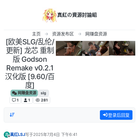
跳转至内容
真紅の資源討論組
主页
资源发布区
网赚盘资源
[欧美SLG/乱伦/
更新] 龙芯 重制
版 Godson
Remake v0.2.1
汉化版 [9.60/百
度]
网赚盘资源
slg
1
1
281
登录后回复
真红LSJ
写于
2025年7月4日 下午6:41
真
最后由 编辑
离线