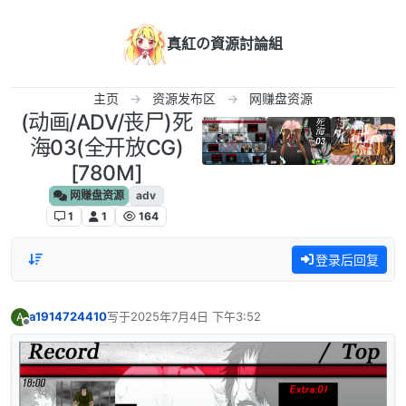
跳转至内容
真紅の資源討論組
主页
资源发布区
网赚盘资源
(动画/ADV/丧尸)死
海03(全开放CG)
[780M]
网赚盘资源
adv
1
1
164
登录后回复
a1914724410
写于
2025年7月4日 下午3:52
A
最后由 编辑
离线