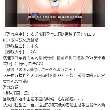
【游戏名字】：欢迎来到孕育之国♪播种乐园！v1.2.3
PC+安卓汉化完结版
【游戏语言】：中文
【游戏大小】：2G
欢迎来到孕育之国♪播种乐园！精翻汉化完结版[PC+安卓直
装版]（目录可看全CG）
（孕ませの国♪種付けパークへようこそ!）
这是由超拔作的天团Miel社团出品的一款非常带劲的大后宫
拔作ADV作品！
游戏介绍
“播种乐园，恩。。。”
当我走向这个主题乐园的时候，心跳加速。。。
从大门往里面一看，这里就和其他的普通主题乐园没什么两