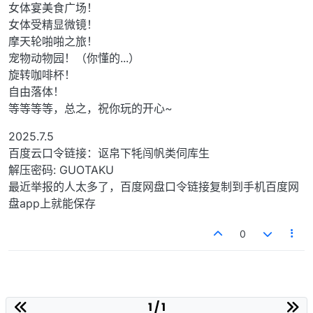
女体宴美食广场！
女体受精显微镜！
摩天轮啪啪之旅！
宠物动物园！（你懂的...）
旋转咖啡杯！
自由落体！
等等等等，总之，祝你玩的开心~
2025.7.5
百度云口令链接：讴帛下牦闯帆类伺库生
解压密码: GUOTAKU
最近举报的人太多了，百度网盘口令链接复制到手机百度网
盘app上就能保存
0
1 / 1