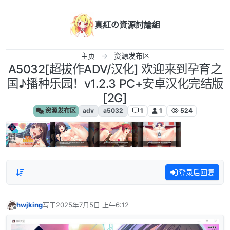
跳转至内容
真紅の資源討論組
主页
资源发布区
A5032[超拔作ADV/汉化] 欢迎来到孕育之
国♪播种乐园！v1.2.3 PC+安卓汉化完结版
[2G]
资源发布区
adv
a5032
1
1
524
登录后回复
hwjking
写于
2025年7月5日 上午6:12
最后由 编辑
离线