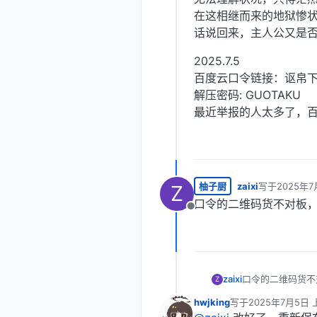
在这相继而来的地狱惨
话说回来，主人公又是
2025.7.5
百度云口令链接：讴帛
解压密码: GUOTAKU
最近举报的人太多了，百
柚子厨
zaixi
写于
2025年7
Z
最后由 编辑
口令的二维码货不对板，二维
离线
zaixi
口令的二维码货不对板
Z
hwjking
写于
2025年7月5日 上
最后由 编辑