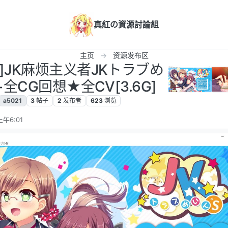
真紅の資源討論組
主页
资源发布区
汉化]JK麻烦主义者JKトラブめ
+全CG回想★全CV[3.6G]
a5021
3
帖子
2
发布者
623
浏览
上午6:01