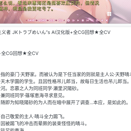
义者 JKトラブめいん”s AI汉化版+全CG回想★全CV
+全CG回想★全CV
指的豪门·天野家。而被认为是下任当家的则就是主人公·天野晴
于天木学園的学生。且因性格吊儿郎当，故每日生活也吊儿郎当
河。恋慕之人为同班同学·瀬里沢陽砂。
兼同班同学·篠塚恵海寻求意见。
，随即为知晓陽砂的为人而在暗中展开了调查…本应，是如此的。
自己敬爱的主人·晴斗全力踢飞。
。因被踢飞的冲击而晕厥的装束怪怪的晴斗。
然驻足的恵海。