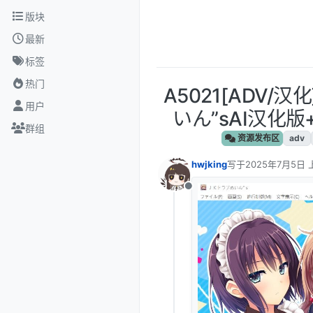
跳转至内容
版块
最新
标签
热门
A5021[ADV/
用户
いん”sAI汉化版
群组
资源发布区
adv
hwjking
写于
2025年7月5日 
最后由 编辑
离线