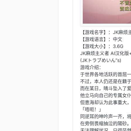
【游戏名字】：JK麻烦主
【游戏语言】：中文
【游戏大小】：3.6G
JK麻烦主义者 AI汉化版
(JKトラブめいん”s)
游戏介绍：
于世界各地活跃的首屈一
不过，本人仍还是在籍
而在某日，晴斗坠入了爱
他立马向自己的专属女仆
但恵海却认为此事重大
「唔呃！」
同逆耳的呻吟声一齐，将
在旁侧畏缩抽泣的陽砂
无法理解状况，只得茫