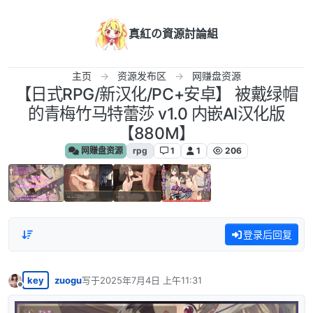
跳转至内容
真紅の資源討論組
主页
资源发布区
网赚盘资源
【日式RPG/新汉化/PC+安卓】 被戴绿帽
的青梅竹马特蕾莎 v1.0 内嵌AI汉化版
【880M】
网赚盘资源
rpg
1
1
206
登录后回复
key
zuogu
写于
2025年7月4日 上午11:31
最后由 编辑
离线