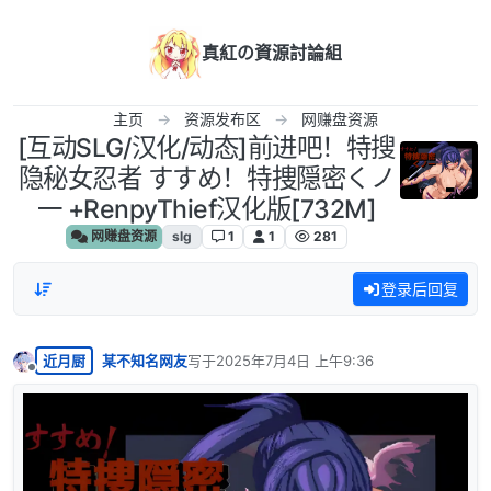
跳转至内容
真紅の資源討論組
主页
资源发布区
网赚盘资源
[互动SLG/汉化/动态]前进吧！特搜
隐秘女忍者 すすめ！特捜隠密くノ
一 +RenpyThief汉化版[732M]
网赚盘资源
slg
1
1
281
登录后回复
近月厨
某不知名网友
写于
2025年7月4日 上午9:36
最后由 编辑
离线