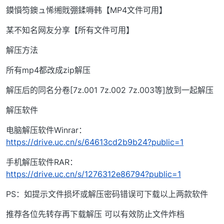
鏌愪笉鐭ュ悕缃戝弸鍒嗕韩【MP4文件可用】
某不知名网友分享【所有文件可用】
解压方法
所有mp4都改成zip解压
解压后的同名分卷[7z.001 7z.002 7z.003等]放到一起解压
解压软件
电脑解压软件Winrar：
https://drive.uc.cn/s/64613cd2b9b24?public=1
手机解压软件RAR：
https://drive.uc.cn/s/1276312e86794?public=1
PS：如提示文件损坏或解压密码错误可下载以上两款软件
推荐各位先转存再下载解压 可以有效防止文件炸档