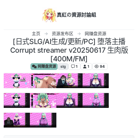
跳转至内容
真紅の資源討論組
主页
资源发布区
网赚盘资源
[日式SLG/AI生成/更新/PC] 堕落主播
Corrupt streamer v20250617 生肉版
[400M/FM]
网赚盘资源
slg
1
1
94