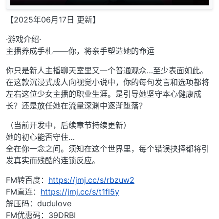
【2025年06月17日 更新】
·游戏介绍·
主播养成手札——你，将亲手塑造她的命运
你只是新人主播聊天室里又一个普通观众…至少表面如此。
在这款沉浸式成人向视觉小说中，你的每句发言和选项都将
左右这位少女主播的职业生涯。是引导她坚守本心健康成
长？还是放任她在流量深渊中逐渐堕落？
（当前开发中，后续章节持续更新）
她的初心能否守住…
全在你一念之间。须知在这个世界里，每个错误抉择都将引
发真实而残酷的连锁反应。
FM转百度：
https://jmj.cc/s/rbzuw2
FM直连：
https://jmj.cc/s/t1fl5y
解压码：dudulove
FM优惠码：39DRBI