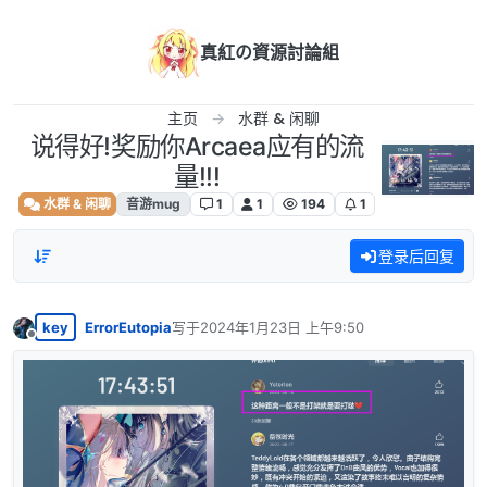
跳转至内容
真紅の資源討論組
主页
水群 & 闲聊
说得好!奖励你Arcaea应有的流
量!!!
水群 & 闲聊
音游mug
1
1
194
1
登录后回复
key
ErrorEutopia
写于
2024年1月23日 上午9:50
最后由 编辑
离线