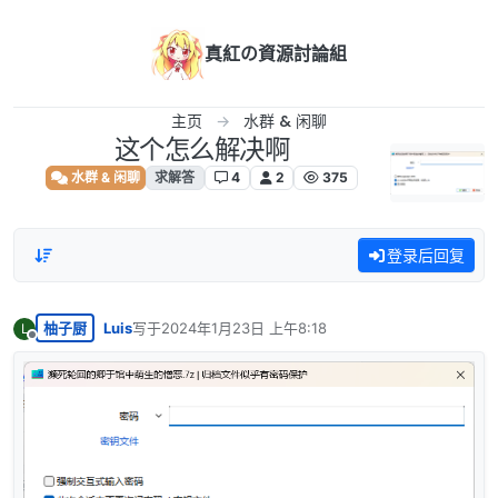
跳转至内容
真紅の資源討論組
主页
水群 & 闲聊
这个怎么解决啊
水群 & 闲聊
求解答
4
2
375
登录后回复
柚子厨
Luis
写于
2024年1月23日 上午8:18
L
最后由 编辑
离线