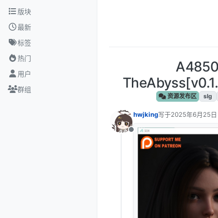
跳转至内容
版块
最新
标签
热门
A485
用户
TheAbyss[v0
群组
资源发布区
slg
hwjking
写于
2025年6月25日
最后由 编辑
离线