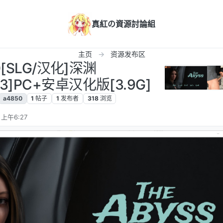
真紅の資源討論組
主页
资源发布区
0[SLG/汉化]深渊
.1.3]PC+安卓汉化版[3.9G]
a4850
1
帖子
1
发布者
318
浏览
 上午6:27