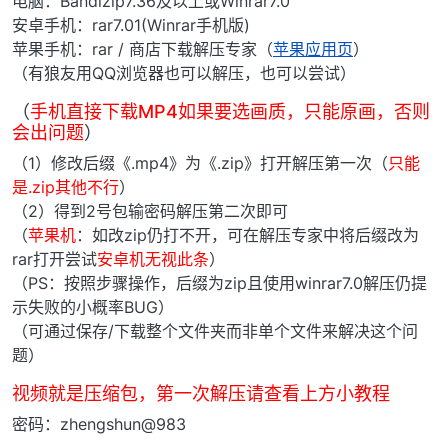
电脑：Bandizip7.36及以上或Winrar7.0
安卓手机：rar7.01(Winrar手机版)
苹果手机：rar / 商店下载解压专家（
苹果应用页
）
（有狼友用QQ浏览器也可以解压，也可以尝试）
（
手机直接下载MP4如果要选画质，只能原画，否则
会出问题
）
（1）修改后缀《.mp4》为《.zip》打开解压第一次（
只能
是.zip其他不行
）
（2）得到2号包输密码解压第二次即可
（
苹果机
：如改zip仍打不开，可在解压专家中将后缀改为
rar打开尝试
安卓机无视此条
）
（PS：按照步骤操作，后缀为zip且使用winrar7.0解压仍提
示失败的小概率BUG）
（可通过保存/下载整个文件夹而非单个文件来解决这个问
题）
视频就是压缩包，第一次解压请查看上方小教程
密码：zhengshun@983