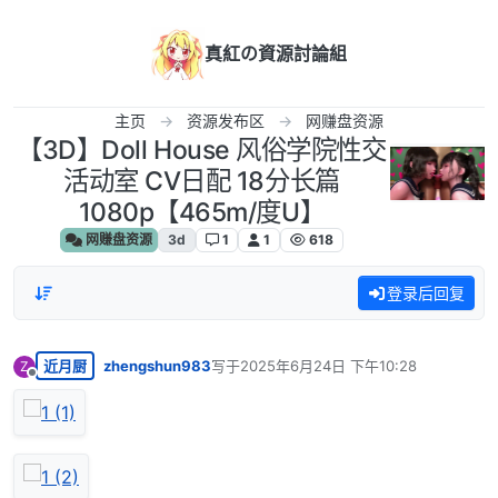
跳转至内容
真紅の資源討論組
主页
资源发布区
网赚盘资源
【3D】Doll House 风俗学院性交
活动室 CV日配 18分长篇
1080p【465m/度U】
网赚盘资源
3d
1
1
618
登录后回复
近月厨
zhengshun983
写于
2025年6月24日 下午10:28
Z
最后由 编辑
离线