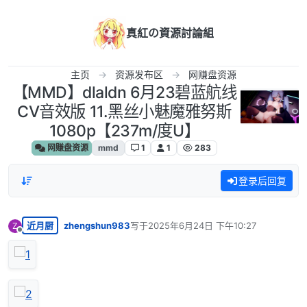
跳转至内容
真紅の資源討論組
主页
资源发布区
网赚盘资源
【MMD】dlaldn 6月23碧蓝航线
CV音效版 11.黑丝小魅魔雅努斯
1080p【237m/度U】
网赚盘资源
mmd
1
1
283
登录后回复
近月厨
zhengshun983
写于
2025年6月24日 下午10:27
Z
最后由 编辑
离线