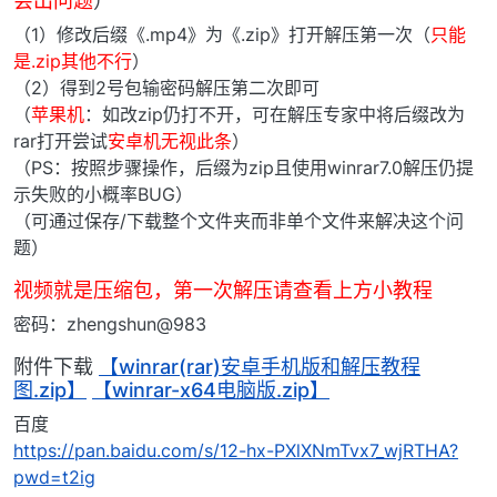
会出问题
）
（1）修改后缀《.mp4》为《.zip》打开解压第一次（
只能
是.zip其他不行
）
（2）得到2号包输密码解压第二次即可
（
苹果机
：如改zip仍打不开，可在解压专家中将后缀改为
rar打开尝试
安卓机无视此条
）
（PS：按照步骤操作，后缀为zip且使用winrar7.0解压仍提
示失败的小概率BUG）
（可通过保存/下载整个文件夹而非单个文件来解决这个问
题）
视频就是压缩包，第一次解压请查看上方小教程
密码：zhengshun@983
附件下载
【winrar(rar)安卓手机版和解压教程
图.zip】
【winrar-x64电脑版.zip】
百度
https://pan.baidu.com/s/12-hx-PXlXNmTvx7_wjRTHA?
pwd=t2ig