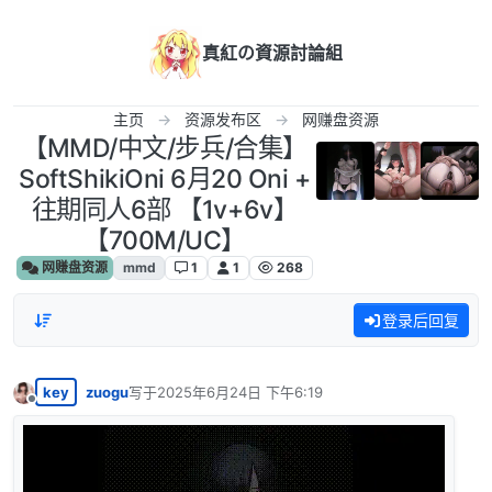
跳转至内容
真紅の資源討論組
主页
资源发布区
网赚盘资源
【MMD/中文/步兵/合集】
SoftShikiOni 6月20 Oni +
往期同人6部 【1v+6v】
【700M/UC】
网赚盘资源
mmd
1
1
268
登录后回复
key
zuogu
写于
2025年6月24日 下午6:19
最后由 编辑
离线