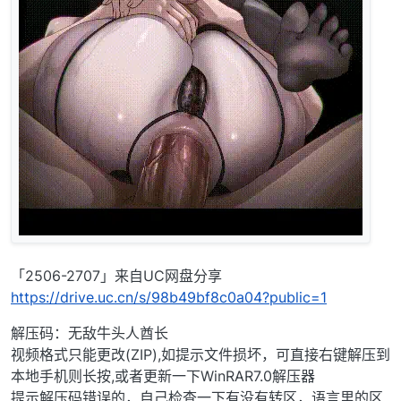
「2506-2707」来自UC网盘分享
https://drive.uc.cn/s/98b49bf8c0a04?public=1
解压码：无敌牛头人酋长
视频格式只能更改(ZIP),如提示文件损坏，可直接右键解压到
本地手机则长按,或者更新一下WinRAR7.0解压器
提示解压码错误的，自己检查一下有没有转区，语言里的区