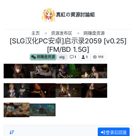
跳转至内容
真紅の資源討論組
主页
资源发布区
网赚盘资源
[SLG汉化PC安卓]启示录2059 [v0.25]
[FM/BD 1.5G]
网赚盘资源
slg
1
1
111
登录后回复