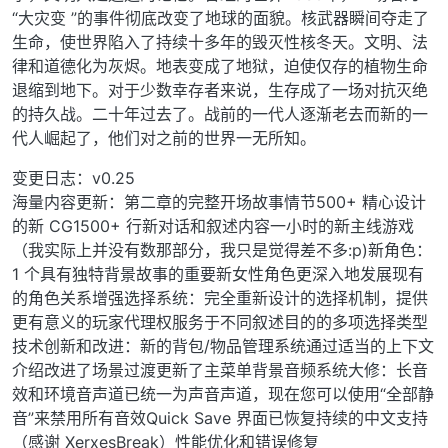
“大灾变 ”的事件彻底改变了地球的面貌。核武器瞬间夺走了
生命，使世界陷入了持续十多年的毁灭性核冬天。文明、法
律和道德化为灰烬。地表变成了地狱，迫使仅存的植物生命
退缩到地下。对于少数幸存者来说，生存成了一场对抗灭绝
的持久战。二十年过去了。战前的一代人逐渐老去而新的一
代人崛起了，他们对之前的世界一无所知。
变更日志：v0.25
海量内容更新：第二章的完整开场故事情节500+ 精心设计
的新 CG1500+ 行新对话和叙述内容一小时的新主线游戏
（我实际上并没有数那部分，我只是觉得差不多:p)新角色：
1 个具有独特背景故事的重要新女性角色更深入地发展现有
的角色关系增强选择系统：完全重新设计的选择机制，提供
更有意义的玩家代理权服务于不同叙述目的的多项选择类型
技术创新和改进：新的背包/物品管理系统通过适当的上下文
介绍改进了场景过渡更新了主菜单背景音频系统大修：长音
效和环境音声道已统一为声音声道，现在您可以使用“全部静
音”来禁用所有音效Quick Save 界面已恢复持续的中文支持
（感谢 XerxesBreak）性能优化和错误修复