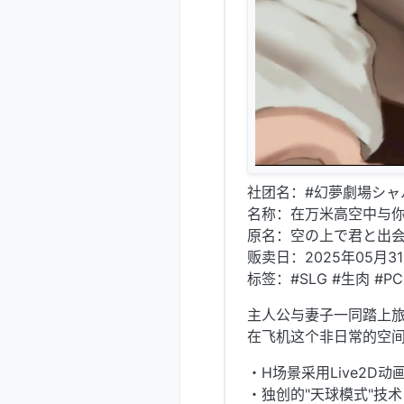
社团名：#幻夢劇場シャ
名称：在万米高空中与
原名：空の上で君と出
贩卖日：2025年05月3
标签：#SLG #生肉 #PC
主人公与妻子一同踏上
在飞机这个非日常的空
・H场景采用Live2D
・独创的"天球模式"技