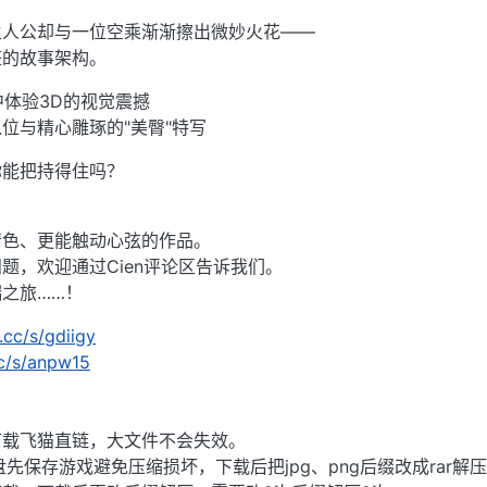
主人公却与一位空乘渐渐擦出微妙火花——
整的故事架构。
中体验3D的视觉震撼
位与精心雕琢的"美臀"特写
你能把持得住吗？
情色、更能触动心弦的作品。
题，欢迎通过Cien评论区告诉我们。
之旅……！
j.cc/s/gdiigy
cc/s/anpw15
下载飞猫直链，大文件不会失效。
先保存游戏避免压缩损坏，下载后把jpg、png后缀改成rar解