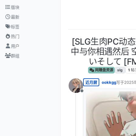
跳转至内容
版块
最新
标签
热门
[SLG生肉PC动
用户
中与你相遇然后 
群组
いそして [FM
网赚盘资源
slg
1
帖
近月厨
ookkgg
写于
2025
最后由 编
离线