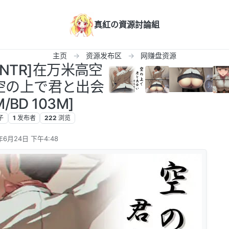
真紅の資源討論組
主页
资源发布区
网赚盘资源
态NTR]在万米高空
空の上で君と出会
/BD 103M]
子
1
发布者
222
浏览
年6月24日 下午4:48
辑