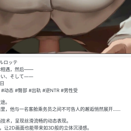
ルロッテ
你相遇，然后——
会い、そして――
1日
 #动态 #臀部 #出轨 #逆NTR #男性受
旅途。
间里，他与一名客舱乘务员之间不可告人的邂逅悄然展开……
动画技术，呈现丝滑流畅的动态表现。
术，让2D画面也能带来如3D般的立体沉浸感。