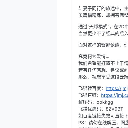
与妻子同行的旅途中，
虽篇幅精炼，却拥有完
通过"天球模式"，在2D
当然更少不了经典的后入
面对这样的臀部诱惑，
究竟何为爱情...
我们希望能打造不止于
若有任何感想、建议或问
那么，祝您享受这段云端
飞猫转百度：
https://jm
飞猫直链：
https://jmj.
解压码：ookkgg
飞猫优惠码：8ZV9BT
如百度链接失效可直接
PS：请勿在线解压，网盘