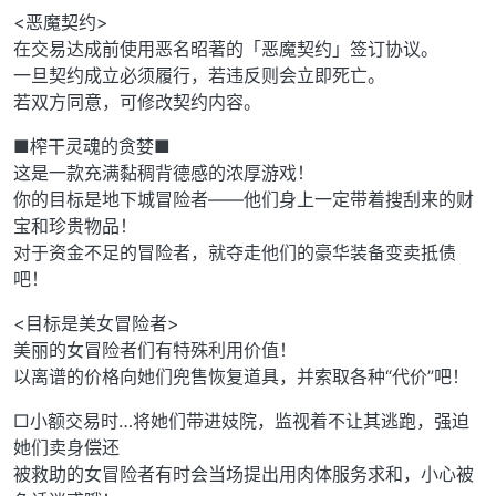
<恶魔契约>
在交易达成前使用恶名昭著的「恶魔契约」签订协议。
一旦契约成立必须履行，若违反则会立即死亡。
若双方同意，可修改契约内容。
■榨干灵魂的贪婪■
这是一款充满黏稠背德感的浓厚游戏！
你的目标是地下城冒险者——他们身上一定带着搜刮来的财
宝和珍贵物品！
对于资金不足的冒险者，就夺走他们的豪华装备变卖抵债
吧！
<目标是美女冒险者>
美丽的女冒险者们有特殊利用价值！
以离谱的价格向她们兜售恢复道具，并索取各种“代价”吧！
□小额交易时…将她们带进妓院，监视着不让其逃跑，强迫
她们卖身偿还
被救助的女冒险者有时会当场提出用肉体服务求和，小心被