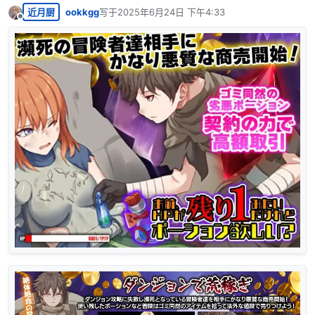
近月厨
ookkgg
写于
2025年6月24日 下午4:33
最后由 编辑
离线