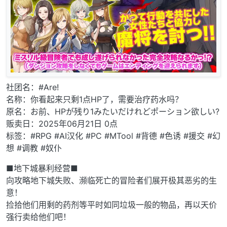
社团名：#Are!
名称：你看起来只剩1点HP了，需要治疗药水吗？
原名：お前、HPが残り1みたいだけれどポーション欲しい?
贩卖日：2025年06月21日 0点
标签：#RPG #AI汉化 #PC #MTool #背德 #色诱 #援交 #幻
想 #调教 #奴仆
■地下城暴利经营■
向攻略地下城失败、濒临死亡的冒险者们展开极其恶劣的生
意！
捡拾他们用剩的药剂等平时如同垃圾一般的物品，再以天价
强行卖给他们吧！