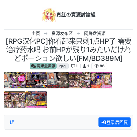
跳转至内容
真紅の資源討論組
主页
资源发布区
网赚盘资源
[RPG汉化PC]你看起来只剩1点HP了 需要
治疗药水吗 お前HPが残り1みたいだけれ
どポーション欲しい[FM/BD389M]
网赚盘资源
rpg
1
1
86
登录后回复