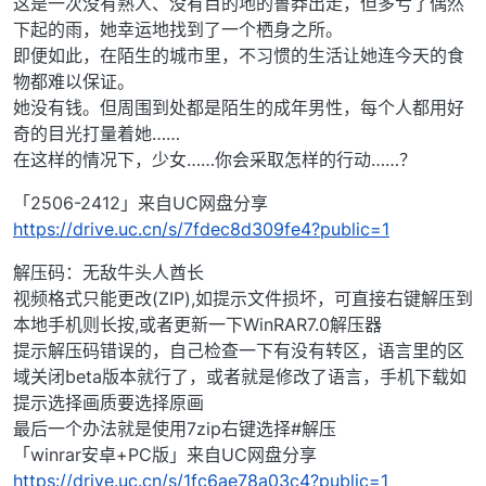
这是一次没有熟人、没有目的地的鲁莽出走，但多亏了偶然
下起的雨，她幸运地找到了一个栖身之所。
即便如此，在陌生的城市里，不习惯的生活让她连今天的食
物都难以保证。
她没有钱。但周围到处都是陌生的成年男性，每个人都用好
奇的目光打量着她……
在这样的情况下，少女……你会采取怎样的行动……？
「2506-2412」来自UC网盘分享
https://drive.uc.cn/s/7fdec8d309fe4?public=1
解压码：无敌牛头人酋长
视频格式只能更改(ZIP),如提示文件损坏，可直接右键解压到
本地手机则长按,或者更新一下WinRAR7.0解压器
提示解压码错误的，自己检查一下有没有转区，语言里的区
域关闭beta版本就行了，或者就是修改了语言，手机下载如
提示选择画质要选择原画
最后一个办法就是使用7zip右键选择#解压
「winrar安卓+PC版」来自UC网盘分享
https://drive.uc.cn/s/1fc6ae78a03c4?public=1