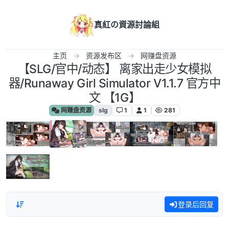
跳转至内容
真紅の資源討論組
主页
资源发布区
网赚盘资源
【SLG/官中/动态】 离家出走少女模拟
器/Runaway Girl Simulator V1.1.7 官方中
文 【1G】
网赚盘资源
slg
1
1
281
登录后回复