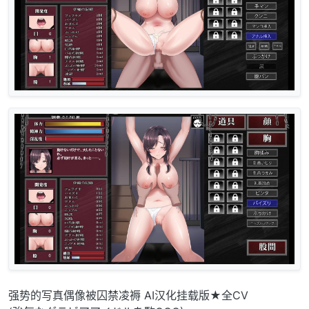
强势的写真偶像被囚禁凌褥 AI汉化挂载版★全CV