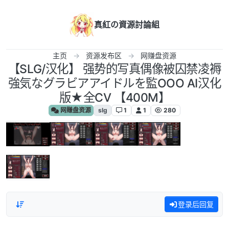
跳转至内容
真紅の資源討論組
主页
资源发布区
网赚盘资源
【SLG/汉化】 强势的写真偶像被囚禁凌褥
強気なグラビアアイドルを監OOO AI汉化
版★全CV 【400M】
网赚盘资源
slg
1
1
280
登录后回复