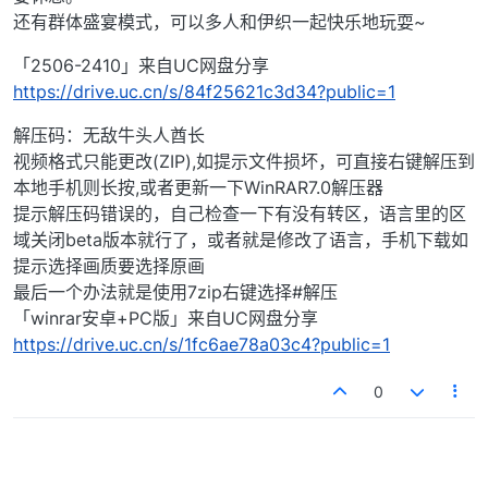
还有群体盛宴模式，可以多人和伊织一起快乐地玩耍~
「2506-2410」来自UC网盘分享
https://drive.uc.cn/s/84f25621c3d34?public=1
解压码：无敌牛头人酋长
视频格式只能更改(ZIP),如提示文件损坏，可直接右键解压到
本地手机则长按,或者更新一下WinRAR7.0解压器
提示解压码错误的，自己检查一下有没有转区，语言里的区
域关闭beta版本就行了，或者就是修改了语言，手机下载如
提示选择画质要选择原画
最后一个办法就是使用7zip右键选择#解压
「winrar安卓+PC版」来自UC网盘分享
https://drive.uc.cn/s/1fc6ae78a03c4?public=1
0