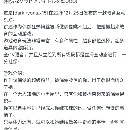
(強気なグラビアアイドルを監OOO)
这是[dark.ryona.x15]在22年12月25日发布的一款教育互动
SLG。
讲述作为偶像狂热粉丝被骄傲偶像瞧不起后，把她抓起来教
育的互动游戏。
游戏教育玩法非常丰富，有多种属性，超多部位选择，超多
道具内容解锁。
全CV语音，并且从立绘到所有场景都是丝滑全动态进行，十
分社保~
游戏介绍：
作为该偶像的超级粉丝，被偶像冷落的你，出于怨恨而绑O
了她。
在一个无人知晓的小黑屋里，只有你和被拘束起来的偶像伊
织~
你可以自由地对已经成为你绒布球的她，做任何你想做的事
情了。
只要体力还有，就可以和她继续做各种奇妙的事情，否则就
要休息。