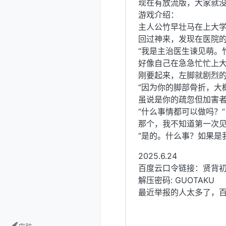
现在有放流版，大家就没
游戏介绍：
主人公竹早壮马在上大
回过神来，发现在医院
“我是主治医生谏见萌。
好像自己在急急忙忙上
刚要起来，左脚就剧烈
“因为你的脚部骨折，大
虽说是你的疏忽但加害者
“什么事情都可以做吗？”
那个，我不知道第一次见
“是的。什么事？如果是
2025.6.24
百度云口令链接：贤背
解压密码: GUOTAKU
最近举报的人太多了，百