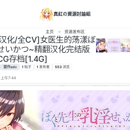
真紅の資源討論組
主页
资源发布区
V/汉化/全CV]女医生的荡漾ぼ
せいかつ~精翻汉化完结版
G存档[1.4G]
拔作adv
1
帖子
1
发布者
553
浏览
 上午7:44