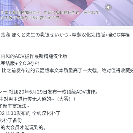
荡漾 ぼくと先生の乳银せいかつ~精翻汉化完结版+全CG存档
画风的ADV拔作最新精翻汉化版
完结版+全CG存档
，比之前发布过的云翻版本文本质量高了一大截，绝对值得收藏
ー]社团20年5月29日发布一款顶级ADV拔作。
生对男主进行惨无人道的~（大雾！）
了超丰富玩法~
1.1.30发布的 全线汉化补丁
化补丁备份
员的大会员才能玩到的。