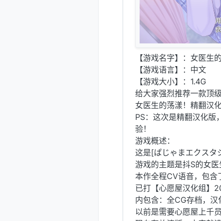
【游戏名字】：女医生的
【游戏语言】：中文
【游戏大小】：1.4G
给大家强烈推荐一款顶级
女医生的荡漾！精翻汉化
PS：这次是精翻汉化版
验！
游戏概述：
这是[ぱじゃまエクスタシ
游戏的主题是抖S的女医
本作全程CV语音，包含
已打【心愿屋汉化组】202
内包含：全CG存档，汉
以前是需要心愿屋上千