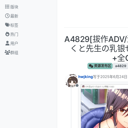
跳转至内容
版块
最新
标签
热门
A4829[拔作AD
用户
くと先生の乳银
群组
+全C
资源发布区
a4829
hwjking
写于
2025年6月24日
最后由 编辑
离线