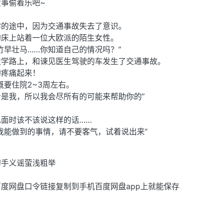
事偷着乐吧~
学的途中，因为交通事故失去了意识。
的床上站着一位大欧派的陌生女性。
竹早壮马……你知道自己的情况吗？”
大学路上，和谏见医生驾驶的车发生了交通事故。
的疼痛起来！
概要住院2~3周左右。
是我，所以我会尽所有的可能来帮助你的”
面时该不该说这样的话……
我能做到的事情，请不要客气，试着说出来”
初手义谣萤浅粗举
度网盘口令链接复制到手机百度网盘app上就能保存