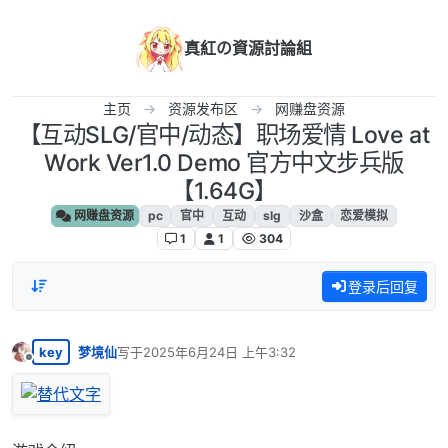
跳转至内容
真紅の資源討論組
主页
资源发布区
网赚盘资源
【互动SLG/官中/动态】职场爱情 Love at
Work Ver1.0 Demo 官方中文步兵版
【1.64G】
网赚盘资源
pc
官中
互动
slg
沙盒
恋爱模拟
1
1
304
登录后回复
key
梦境仙
写于
2025年6月24日 上午3:32
最后由 编辑
离线