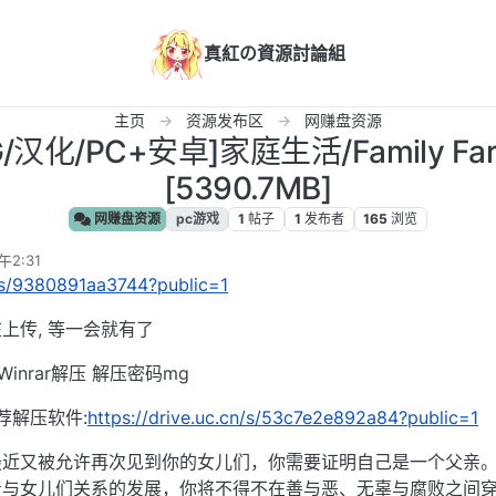
真紅の資源討論組
主页
资源发布区
网赚盘资源
/汉化/PC+安卓]家庭生活/Family Fari
[5390.7MB]
网赚盘资源
pc游戏
1
帖子
1
发布者
165
浏览
午2:31
n/s/9380891aa3744?public=1
上传, 等一会就有了
inrar解压 解压密码mg
荐解压软件:
https://drive.uc.cn/s/53c7e2e892a84?public=1
最近又被允许再次见到你的女儿们，你需要证明自己是一个父亲
着与女儿们关系的发展，你将不得不在善与恶、无辜与腐败之间