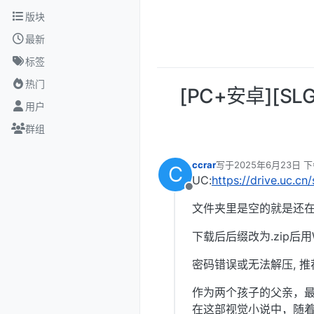
跳转至内容
版块
最新
标签
热门
[PC+安卓][SLG
用户
群组
ccrar
写于
2025年6月23日 下
C
最后由 编辑
UC:
https://drive.uc.c
离线
文件夹里是空的就是还在
下载后后缀改为.zip后用W
密码错误或无法解压, 推
作为两个孩子的父亲，
在这部视觉小说中，随