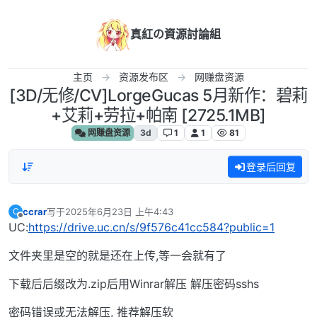
跳转至内容
真紅の資源討論組
主页
资源发布区
网赚盘资源
[3D/无修/CV]LorgeGucas 5月新作：碧莉
+艾莉+劳拉+帕南 [2725.1MB]
网赚盘资源
3d
1
1
81
登录后回复
ccrar
写于
2025年6月23日 上午4:43
C
最后由 编辑
离线
UC:
https://drive.uc.cn/s/9f576c41cc584?public=1
文件夹里是空的就是还在上传,等一会就有了
下载后后缀改为.zip后用Winrar解压 解压密码sshs
密码错误或无法解压, 推荐解压软