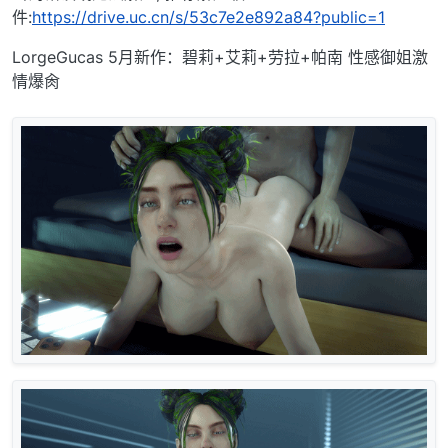
件:
https://drive.uc.cn/s/53c7e2e892a84?public=1
LorgeGucas 5月新作：碧莉+艾莉+劳拉+帕南 性感御姐激
情爆肏