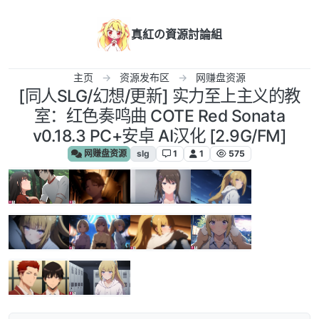
跳转至内容
真紅の資源討論組
主页
资源发布区
网赚盘资源
[同人SLG/幻想/更新] 实力至上主义的教
室：红色奏鸣曲 COTE Red Sonata
v0.18.3 PC+安卓 AI汉化 [2.9G/FM]
网赚盘资源
slg
1
1
575