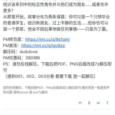
结识该系列中的标志性角色并与他们成为朋友……或者也许
更多？
从那里开始，故事分化为两条道路：你可以是一个只想毕业
的普通学生，结识新朋友，过上平静的生活……但你也可以
是一个邪恶，他会不顾后果地做任何事情——只是为了赢。
FM转百度：
https://jmj.cc/s/9s1gml
FM直连：
https://jmj.cc/s/igc6zz
解压码：dudulove
FM优惠码：39DRBI
PS：请勿在线解压，下载后把PDF、PNG后缀改成7z解压即
可
（遇到001、002、003分卷 都要下载 放一起解压）
请勿在线解压，下载后把PDF、PNG后缀改成7z解压即可 解压失败一般是软件
的问题 请用winrar 或 win7z解压
0