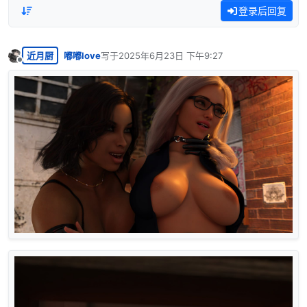
登录后回复
近月厨
嘟嘟love
写于
2025年6月23日 下午9:27
最后由 编辑
离线