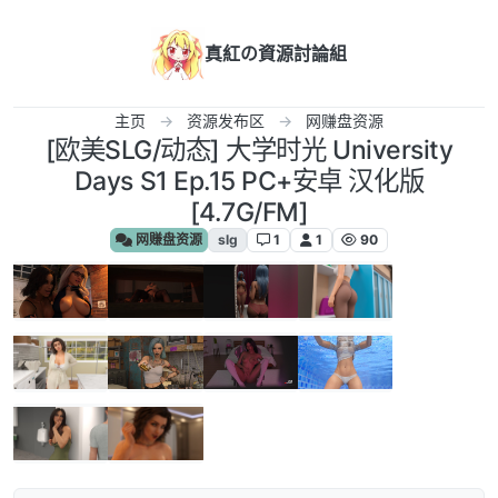
跳转至内容
真紅の資源討論組
主页
资源发布区
网赚盘资源
[欧美SLG/动态] 大学时光 University
Days S1 Ep.15 PC+安卓 汉化版
[4.7G/FM]
网赚盘资源
slg
1
1
90