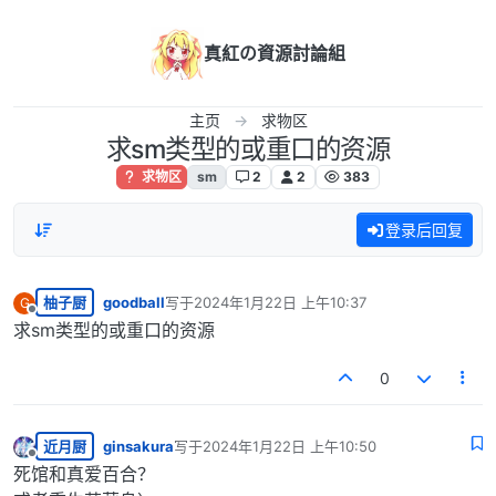
跳转至内容
真紅の資源討論組
主页
求物区
求sm类型的或重口的资源
求物区
sm
2
2
383
登录后回复
柚子厨
goodball
写于
2024年1月22日 上午10:37
G
最后由 编辑
离线
求sm类型的或重口的资源
0
近月厨
ginsakura
写于
2024年1月22日 上午10:50
最后由 编辑
离线
死馆和真爱百合？