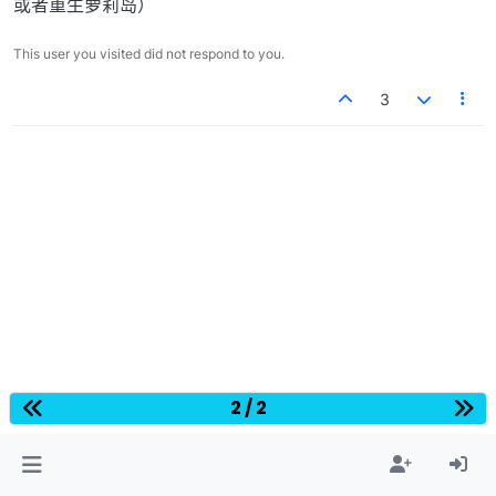
或者重生萝莉岛）
This user you visited did not respond to you.
3
2 / 2