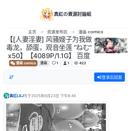
跳转至内容
真紅の資源討論組
主页
资源发布区
漫画 comics
【[人妻淫妻] 风骚嫂子为我做
毒龙，舔蛋，观音坐莲 “ねむ”
x50】【4089P/1.1G】 百度
漫画 comics
漫画
1
1
422
登录后回复
真红LSJ
写于
2025年6月23日 下午8:45
真
最后由 编辑
离线